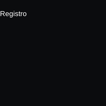
Registro
Nombre de usuario
Nombre
Apellidos
Teléfono
Dirección de correo electrónico