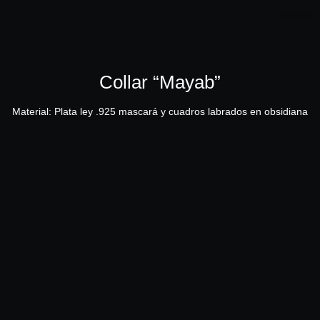
JEWELRY .925
PARFUM LAB
FAMILIAS 
Collar “Mayab”
Material: Plata ley .925 mascará y cuadros labrados en obsidiana