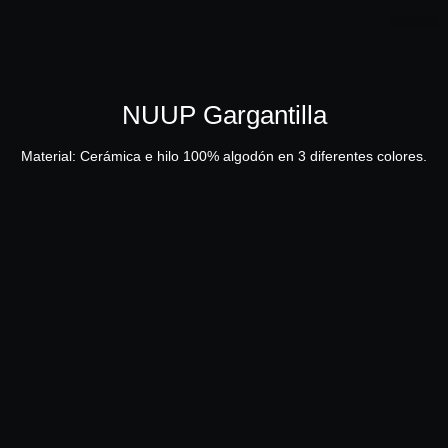
JEWELRY .925
PARFUM LAB
FAMILIAS 
NUUP Gargantilla
Material: Cerámica e hilo 100% algodón en 3 diferentes colores.