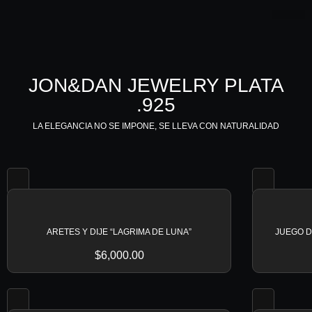
JEWELRY .925
PARFUM LAB
FAMILIAS 
JON&DAN JEWELRY PLATA
.925
LA ELEGANCIA NO SE IMPONE, SE LLEVA CON NATURALIDAD
ARETES Y DIJE “LAGRIMA DE LUNA”
JUEGO DE
$
6,000.00